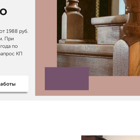
но
от 1988 руб.
м. При
 года по
запрос КП
работы