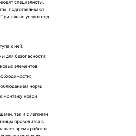
оводят специалисты,
нты, подготавливают
При заказе услуги под
упа к ней;
ны для безопасности;
оковых элементов;
еобходимости;
 соблюдением норм;
 к монтажу новой
ами, так и с легкими
тницы проводится с
ращает время работ и