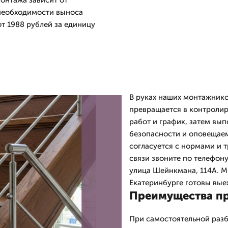
онтажа зависит от
 необходимости выноса
от 1988 рублей за единицу
.
В руках наших монтажник
превращается в контроли
работ и график, затем вы
безопасности и оповещаем
согласуется с нормами и 
связи звоните по телефону
улица Шейнкмана, 114А. Мы
Екатеринбурге готовы выех
Преимущества п
При самостоятельной разб