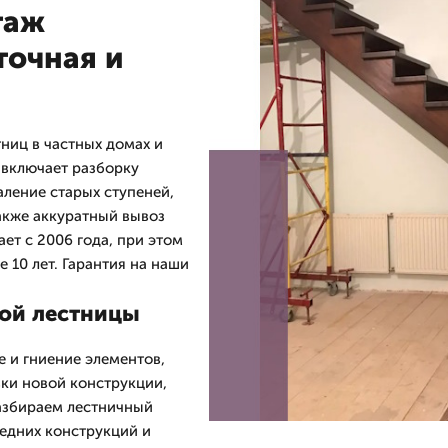
таж
точная и
ниц в частных домах и
 включает разборку
аление старых ступеней,
акже аккуратный вывоз
ет с 2006 года, при этом
 10 лет. Гарантия на наши
ной лестницы
 и гниение элементов,
ки новой конструкции,
азбираем лестничный
седних конструкций и