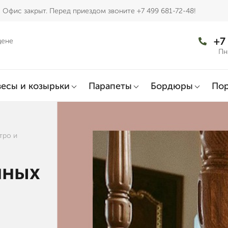
Офис закрыт. Перед приездом звоните +7 499 681-72-48!
+7
цене
Пн
есы и козырьки
Парапеты
Бордюры
По
тро и
нных